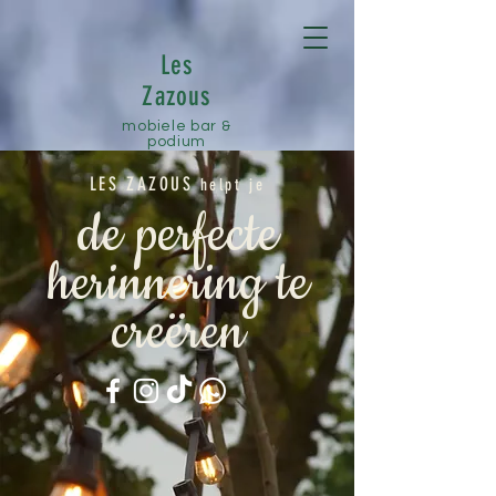
Les
Zazous
mobiele bar &
podium
LES ZAZOUS
helpt je
de perfecte
herinnering te
creëren